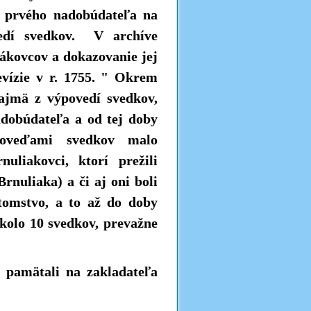
o prvého nadobúdateľa na
vedí svedkov. V archíve
lákovcov a dokazovanie jej
evízie v r. 1755. " Okrem
ajmä z výpovedí svedkov,
adobúdateľa a od tej doby
poveďami svedkov malo
uliakovci, ktorí prežili
nuliaka) a či aj oni boli
tomstvo, a to až do doby
okolo 10 svedkov, prevažne
e pamätali na zakladateľa