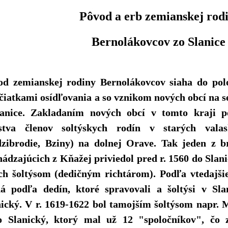
vod a erb zemianskej rodi
ernolákovcov zo Slanice
od zemianskej rodiny Bernolákovcov siaha do polov
čiatkami osídľovania a so vznikom nových obcí na 
lanice. Zakladaním nových obcí v tomto kraji p
stva členov soltýskych rodín v starých vala
zibrodie, Bziny) na dolnej Orave. Tak jeden z b
ádzajúcich z Kňažej priviedol pred r. 1560 do Slani
ich šoltýsom (dedičným richtárom). Podľa vtedajši
á podľa dedín, ktoré spravovali a šoltýsi v Slan
ický. V r. 1619-1622 bol tamojším šoltýsom napr. M
o Slanický, ktorý mal už 12 "spoločníkov", čo 