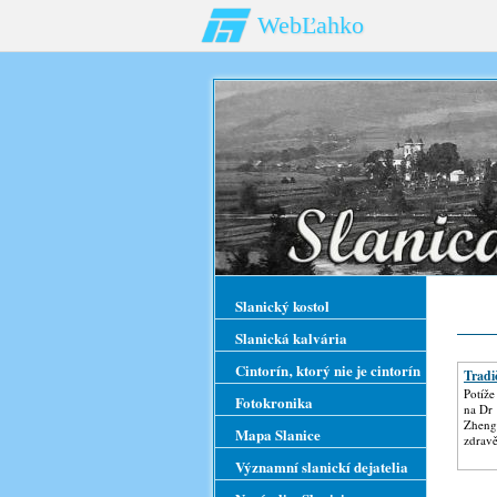
WebĽahko
Slanický kostol
Slanická kalvária
Cintorín‚ ktorý nie je cintorín
Tradi
Potíže
Fotokronika
na Dr
Zhenga
Mapa Slanice
zdrav
Významní slanickí dejatelia