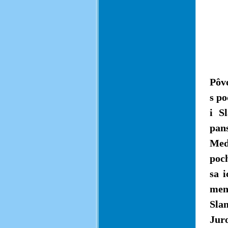
Pô
B
Pôv
s po
i S
pan
Med
poch
sa 
men
Slan
Jur