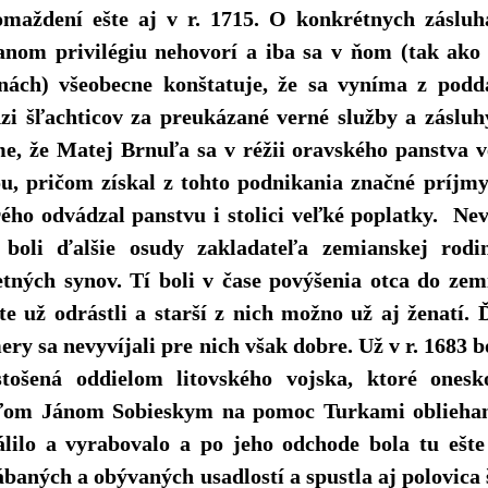
omaždení ešte aj v r. 1715. O konkrétnych záslu
anom privilégiu nehovorí a iba sa v ňom (tak ako
tinách) všeobecne konštatuje, že sa vyníma z pod
zi šľachticov za preukázané verné služby a záslu
me, že Matej Brnuľa sa v réžii oravského panstva 
u, pričom získal z tohto podnikania značné príjmy
ého odvádzal panstvu i stolici veľké poplatky. Ne
 boli ďalšie osudy zakladateľa zemianskej rodi
tných synov. Tí boli v čase povýšenia otca do zem
te už odrástli a starší z nich možno už aj ženatí. 
ry sa nevyvíjali pre nich však dobre. Už v r. 1683 
stošená oddielom litovského vojska, ktoré ones
ľom Jánom Sobieskym na pomoc Turkami obliehane
álilo a vyrabovalo a po jeho odchode bola tu ešte 
baných a obývaných usadlostí a spustla aj polovica 