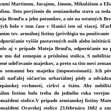
synmi Martinom, Jurajom, Jánom, Mikulášom a Eli
ofiou. Toto povýšenie do zemianskeho stavu sa teda
eja Brnuľu a jeho potomkov, a nie na ostatných Brn
ých bolo v tom čase v Slanici iste už viacej. Sľa
ním tzv. armálnej listiny (privilégia na používanie 
dporúčanie vyššie postavených osôb alebo inštitúcií
bolo aj v prípade Mateja Brnuľu, odporúčanie na 
vu mu dal zemepán a príslušná stolica. S nobilitá
ené udeľovanie majetkov, a preto sa títo noví zeman
bo zemanmi bez majetku (imposessionati). Ich p
tali naďalej súčasťou urbariálnej pôdy a odvádza
epánskej vrchnosti, cirkvi a štátu. Aby nobilit
álnu listinu bolo treba do jedného roka verejne 
omaždení stolice.V prípade zemianskej listiny Mate
omaždení Oravskej stolice 23.februára 1682 a zno