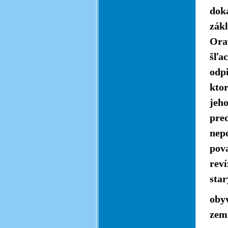
dok
zák
Orav
šľa
odp
kto
jeh
pre
nep
pov
reví
sta
oby
zem