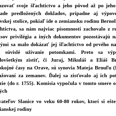
azovať svoje šľachtictvo a jeho pôvod až po jeh
lade predložených dokladov, prípadne aj výpo
skej stolice, pokiaľ ide o zemiansku rodinu Berno
chtictva, sa nám najviac písomností zachovalo z r
isov privilégia a iných dokumentov pozostávajú n
rými sa malo dokázať jej šľachtictvo od prvého n
o súvislé užívanie potomkami. Preto sa vý
dovšetkým zistiť, či Juraj, Mikuláš a Eliáš Brn
okojné časy na Orave, sú synovia Mateja Brnuľu (Br
ažovaní za zemanov. Ďalej sa zisťovalo aj ich po
zie (do r. 1755). Komisia vypočula v tomto smere 
rých
vateľov Slanice vo veku 60-80 rokov, ktorí si ešt
ianskej rodiny