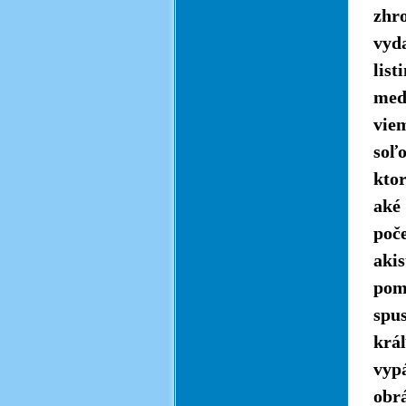
zhr
vyd
lis
med
vie
soľo
ktor
aké
poče
akis
pome
spu
krá
vyp
obrá