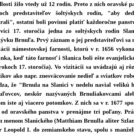
losti žilo vtedy už 12 rodín. Preto z nich oravské 
roch predstaviteľov šoltýskych rodín, "aby de
rali", ostatní boli povinní platiť každoročne panst
ovici 17. storočia jedna zo soltýskych rodín Sla
ývku Brnuľa. Prvý záznam o jej predstaviteľovi sa
tácii námestovskej farnosti, ktorú v r. 1656 vyko
nka, keď táto farnosť i Slanica boli ešte evanjelické
rokoch 17. storočia). Vo vizitácii sa uvádzajú aj r
íkov ako napr. znesväcovanie nedieľ a sviatkov robo
za, že "Brnula na Slanici v nedelu navial velikú 
uľovcov, neskôr nazývaných Brnuliakovcami aleb
m iste aj viacero potomkov. Z nich sa v r. 1677 s
 od oravského panstva v prenájme tri poľany. Prá
m menom Slanického (Matthiam Brnulla aliter Szlani
ár Leopold I. do zemianskeho stavu, spolu s manž