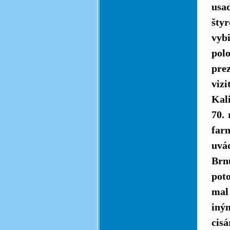
usad
šty
vybi
pol
prez
vizi
Kali
70. 
farn
uvád
Brn
poto
mal
iný
cis