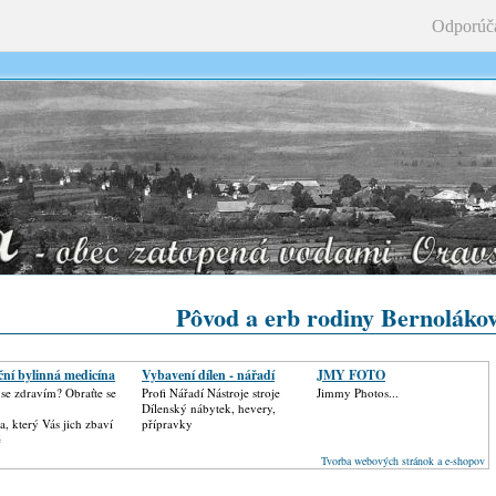
Odporúč
Pôvod a erb rodiny Bernoláko
ční bylinná medicína
Vybavení dílen - nářadí
JMY FOTO
 se zdravím? Obraťte se
Profi Nářadí Nástroje stroje
Jimmy Photos...
Dílenský nábytek, hevery,
, který Vás jich zbaví
přípravky
ě
Tvorba webových stránok a e-shopov