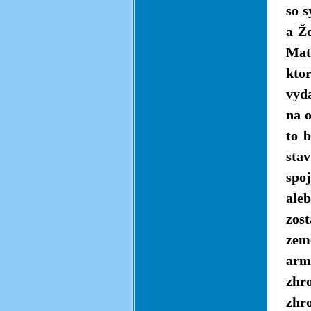
so 
a Ž
Mat
ktor
vyda
na o
to 
sta
spoj
ale
zos
zem
arm
zhr
zhr