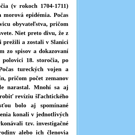
očia (v rokoch 1704-1711)
 a morová epidémia. Počas
vicu obyvateľstva, pričom
vete. Niet preto divu, že z
prežili a zostali v Slanici
om zo spisov a dokazovaní
j polovici 18. storočia, po
 Počas tureckých vojen a
tín, pričom počet zemanov
le narastal. Mnohí sa aj
robiť revíziu šľachtického
asťou bolo aj spomínané
nia konali v jednotlivých
ykonávali tzv. investigačné
rodiny alebo ich členovia