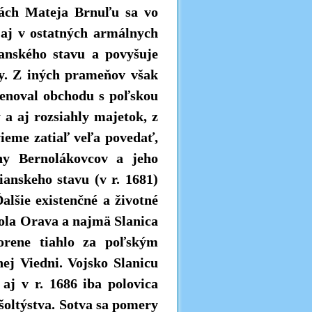
hách Mateja Brnuľu sa vo
 aj v ostatných armálnych
danského stavu a povyšuje
hy. Z iných prameňov však
venoval obchodu s poľskou
 a aj rozsiahly majetok, z
vieme zatiaľ veľa povedať,
ny Bernolákovcov a jeho
ianskeho stavu (v r. 1681)
Ďalšie existenčné a životné
bola Orava a najmä Slanica
korene tiahlo za poľským
j Viedni. Vojsko Slanicu
aj v r. 1686 iba polovica
šoltýstva. Sotva sa pomery