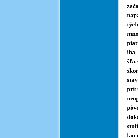
zač
nap
týc
mnoh
piat
iba
šľac
sko
sta
pri
neop
pôv
dok
stol
kom