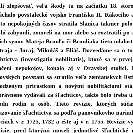
ali zlepšovať, veľa škody tu na začiatku 18. stor
áchalo povstalecké vojsko Františka II. Rákociho
hto nepokojných časov stratila Slanica takmer polo
í zahynuli, zomreli na mor alebo sa roztratili po s
ich synov Mateja Brnuľu či Brnuliaka tieto udalosti 
 traja - Juraj, Mikuláš a Eliáš. Dozvedáme sa o t
htictva (investigatio nobilitatis), ktoré sa v prve
nčení nepokojov, konalo aj v Oravskej stolici.
vovských povstaní sa stratilo veľa zemianskych lis
rodzeným prírastkom a novými nobilitáciami stá
rávnene vydávali za šľachticov, takže bolo treba u
odu rodín a osôb. Tieto revízie, ktorých súč
azovanie šľachtictva sa podľa panovníkovho nariade
iciach v r. 1725, 1732 a ešte aj v r. 1755. Revízie v
isie, pred ktorými museli jednotlivé šľachtické 