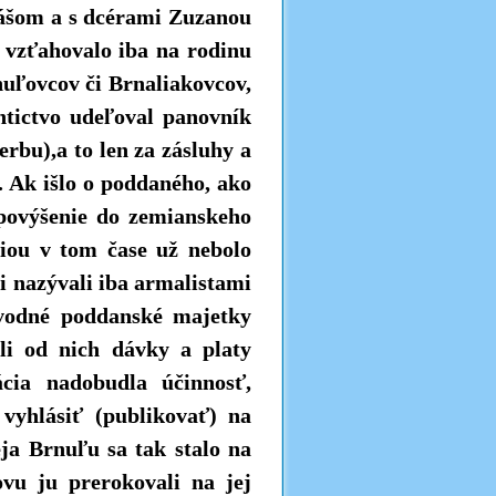
ášom a s dcérami Zuzanou
 vzťahovalo iba na rodinu
uľovcov či Brnaliakovcov,
chtictvo udeľoval panovník
erbu),a to len za zásluhy a
. Ak išlo o poddaného, ako
povýšenie do zemianskeho
ciou v tom čase už nebolo
i nazývali iba armalistami
ôvodné poddanské majetky
li od nich dávky a platy
ácia nadobudla účinnosť,
vyhlásiť (publikovať) na
ja Brnuľu sa tak stalo na
vu ju prerokovali na jej