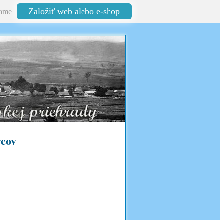
Založiť web alebo e-shop
ame
vcov