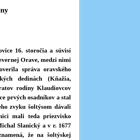
ny
ice 16. storočia a súvisí
severnej Orave, medzi nimi
overila správa oravského
ských dedinách (Kňažia,
ratov rodiny Klaudiovcov
ce prvých osadníkov a stal
eho zvyku šoltýsom dávali
ici mali teda priezvisko
ichal Slanický a v r. 1677
znamená, že na šoltýskej